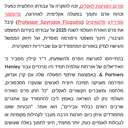
פורום הפגיעות לאקלים
, זכה להוקרה על עבודתו החלוצית כפעיל
זכויות אדם ותומך בפעולה אקלימית. לאחרונה,
פרופסור
ספירידון
פלוגאיטיס
(
Flogaitis
Professor Spyridon
) קיבל
את
פרס האזרח העולמי לשנת 2025 על עבודתו בקידום המשפט
הציבורי, חינוך משפטי ורפורמה מוסדית, ועל חיזוק הממשל
והגישה לצדק באזורים המתמודדים עם שבריריות דמוקרטית.
בהתייחסו למורשת הפרס ולהשפעתו, ד"ר
קיילין
מסביר כי
האידיאלים של אזרחות עולמית תמיד היו מרכזיים עבור
Henley
& Partners
. באמצעות שיתוף הפעולה שלה עם קרן
אנדאן
,
הפירמה מעניקה תמיכה חיונית לאנשים שנעקרו מסכסוכים,
מלחמה ומשברים הקשורים לאקלים. "כל חתן פרס האזרח
העולמי נתן לנו השראה באומץ ליבו להתמודד עם אתגרים
שרבים רואים כבלתי עבירים", הוא אומר. "הבעיות שאנו
מתמודדים איתן כיום חורגות הרבה מעבר לקהילות מקומיות או
לגבולות לאומיים. כעת, יותר מתמיד, חיוני לתמוך באלה שעושים