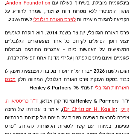
בינלאומית מובילה, בשיתוף פעולה עם
Andan Foundation
,
ארגון הומניטרי ללא מטרות רווח שוויצרי, שמחה להודיע
על
הקריאה
להגשת
מועמדויות
לפרס האזרח הגלובלי
לשנת
2026.
פרס האזרח הגלובלי, שנוצר בשנת 2014, הוא הוקרה לאנשים
יוצאי דופן הפועלים לקידום כל אחד מהאתגרים הגלובליים
המשפיעים על האנושות כיום - אתגרים החורגים מגבולות
לאומיים ואינם ניתנים לפתרון על ידי מדינה אחת הפועלת לבדה.
הזוכה לשנת 2026 ייבחר על ידי ועדה מכובדת ועצמאית ויוענק לו
כבוד בטקס הענקת פרס האזרח הגלובלי, המהווה חלק
מכנס
האזרחות הגלובלי
השנתי של
Henley & Partners
.
יו"ר
Henley & Partners
ומייסד קרן
אנדאן
,
ד"ר כריסטיאן ה.
קיילין
(
Dr Christian H. Kaelin
)
, אומר כי עבודתו של הזוכה
צריכה לה
ראות
השפעה חיובית על חייהם של קבוצות חברתיות
פגיעות, במיוחד עם קשר לסוגיות הקשורות להגירה. "פרס