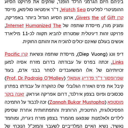
ביניהם היזם הגרמני
הרלד
הופנר
, שהקים את פרויקט הסיוע
ההומניטרי לפליטים
Sea
Watch
, ד"ר
אימטיאז
סולימאן, מייסד
קרן
Gift
of
the
Givers
, ארגון הסיוע הגדול ביותר באפריקה,
ומוניק
מורו, מייסדת שותפה של
The
Humanized
Internet
,
פרויקט זהות דיגיטלית שמטרתו להביא תקווה לכ-1.1 מיליארד
אנשים בעולם שאינם יכולים להוכיח את זהותם החוקית.
דיפ
וונג
(
Diep Vuong
)
, מייסדת שותפה ונשיאת
קרן
Pacific
Links
, זכתה בפרס על עבודתה בדרום מזרח אסיה למען
זכויותיהם של אלו המשועבדים לסחר בבני אדם, בעוד
שפרופסור ד"ר
פדרייג
אומאלי
(
Prof. Dr. Padraig O’Malley
)
קיבל את פרס האזרח
הגלובלי
שלו כהוקרה על עבודתו בפתרון
סכסוכים ופיוס בצפון אירלנד, דרום אפריקה ועיראק.
זאנה בוקר
מוסטפא
(
Zannah Bukar Mustapha
)
זכ
ה
לכבוד על התמיכה
הפסיכולוגית, החינוכית, הרוחנית והתפתחותית אחרת שסיפק
לילדים ולאלמנות שנפגעו מהמרד בצפון מזרח ניגריה, ומוחמד
נאשיד
, נשיא האיים המלדיביים לשעבר והמזכ"ל הנוכחי של