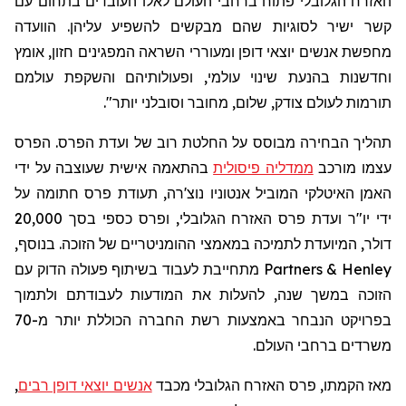
האזרח הגלובלי פתוח ברחבי העולם לאלו העובדים בתחום עם
קשר ישיר לסוגיות שהם מבקשים להשפיע עליהן. הוועדה
מחפשת אנשים יוצאי דופן ומעוררי השראה המפגינים
חזון
, אומץ
וחדשנות בהנעת שינוי עולמי, ופעולותיהם והשקפת עולמם
תורמות לעולם צודק, שלום, מחובר וסובלני יותר
".
תהליך הבחירה מבוסס על החלטת רוב של ועדת הפרס. הפרס
עצמו מורכב
ממדליה פיסולית
בהתאמה אישית שעוצבה על ידי
האמן האיטלקי המוביל אנטוניו
נוצ'רה
, תעודת פרס חתומה על
ידי יו"ר ועדת פרס האזרח הגלובלי, ופרס כספי בסך 20,000
דולר, המיועדת לתמיכה במאמצי ההומניטריים של הזוכה. בנוסף,
Henley
& Partners
מתחייבת לעבוד בשיתוף פעולה הדוק עם
הזוכה במשך שנה, להעלות את המודעות לעבודתם ולתמוך
בפרויקט הנבחר
באמצעות
רשת החברה הכוללת יותר מ-70
משרדים ברחבי העולם.
מאז הקמתו, פרס האזרח הגלובלי מכבד
אנשים יוצאי דופן רבים
,