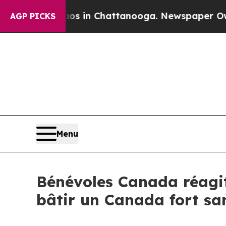
apse
Chaos in Chattanooga. Newspaper Owner Cal
AGP PICKS
Menu
Bénévoles Canada réagit 
bâtir un Canada fort sa