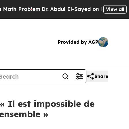
 Problem
Dr. Abdul El-Sayed on Historic Michigan 
View all
Provided by AGP
Share
« Il est impossible de
 ensemble »