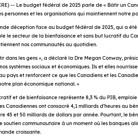
) -- Le budget fédéral de 2025 parle de « Bâtir un Can
les personnes et les organisations qui maintiennent notre 
de déception face au budget fédéral de 2025, qui a été 
 le secteur de la bienfaisance et sans but lucratif du Can
utiennent nos communautés au quotidien.
estir dans les gens », a déclaré la Dre Megan Conway, prési
os systèmes sociaux et économiques. Ils et elles nourrissen
 au pays et renforcent ce que les Canadiens et les Canad
s notre plan économique national. »
atif et de bienfaisance représente 8,3 % du PIB, emploie 2
les Canadiennes ont consacré 4,1 milliards d’heures au bén
re 45 et 50 milliards de dollars par année. Pourtant, le 
es de soutien communautaire à un moment où les banques al
mande croissante.