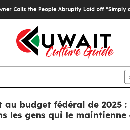
ls the People Abruptly Laid off “Simply a Math
au budget fédéral de 2025 : 
ns les gens qui le maintienne