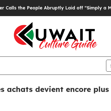
 the People Abruptly Laid off “Simply a Math P
 achats devient encore plus 