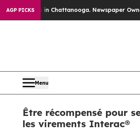
se
Chaos in Chattanooga. Newspaper Owner Calls
AGP PICKS
Menu
Être récompensé pour ses
les virements Interac®