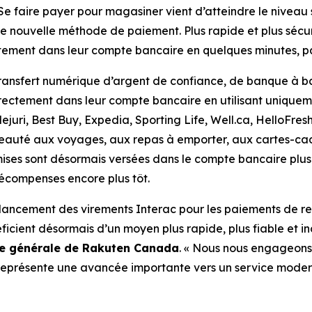
 faire payer pour magasiner vient d’atteindre le niveau 
nouvelle méthode de paiement. Plus rapide et plus sécur
tement dans leur compte bancaire en quelques minutes, par
transfert numérique d’argent de confiance, de banque à b
rectement dans leur compte bancaire en utilisant uniqueme
uri, Best Buy, Expedia, Sporting Life, Well.ca, HelloFresh
 beauté aux voyages, aux repas à emporter, aux cartes-ca
mises sont désormais versées dans le compte bancaire plus
écompenses encore plus tôt.
 lancement des virements Interac pour les paiements de r
icient désormais d’un moyen plus rapide, plus fiable et in
ice générale de Rakuten Canada
. « Nous nous engageons 
représente une avancée importante vers un service moderne,