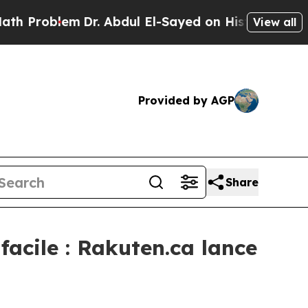
roblem
Dr. Abdul El-Sayed on Historic Michigan Wi
View all
Provided by AGP
Share
facile : Rakuten.ca lance