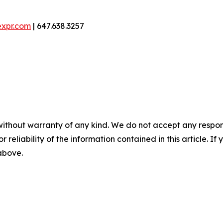
expr.com
| 647.638.3257
without warranty of any kind. We do not accept any responsib
r reliability of the information contained in this article. I
 above.