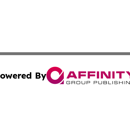
owered By
ubmit Press Release
Terms & Conditions
Copyright/DMCA
 Inc. dba Affinity Group Publishing & Kuwait Culture Guid
Cookie Settings / Your Privacy Choices