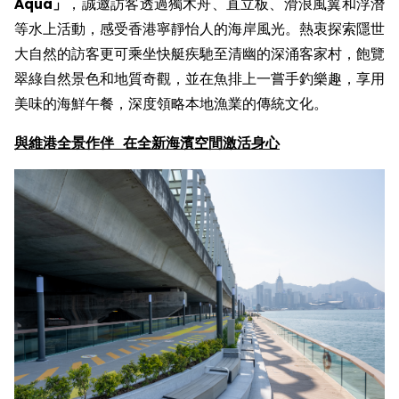
Aqua
」
，誠邀訪客透過獨木舟、直立板、滑浪風翼和浮潛
等水上活動，感受香港寧靜怡人的海岸風光。熱衷探索隱世
大自然的訪客更可乘坐快艇疾馳至清幽的深涌客家村，飽覽
翠綠自然景色和地質奇觀，並在魚排上一嘗手釣樂趣，享用
美味的海鮮午餐，深度領略本地漁業的傳統文化。
與
維港全景作伴
在
全新
海濱空間激活身心