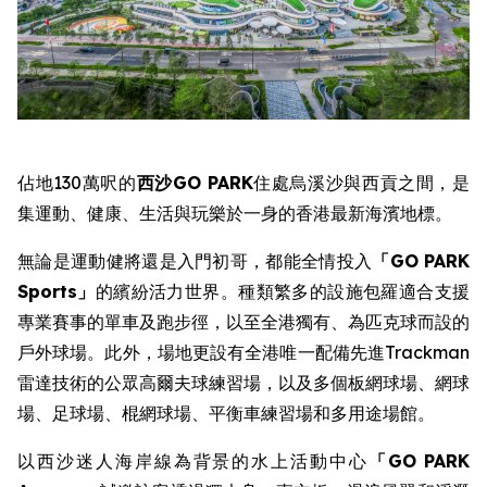
佔地130萬呎的
西沙
GO PARK
住處烏溪沙與西貢之間，是
集運動、健康、生活與玩樂於一身的香港最新海濱地標。
無論是運動健將還是入門初哥，都能全情投入
「
GO PARK
Sports
」
的繽紛活力世界。種類繁多的設施包羅適合支援
專業賽事的單車及跑步徑，以至全港獨有、為匹克球而設的
戶外球場。此外，場地更設有全港唯一配備先進Trackman
雷達技術的公眾高爾夫球練習場，以及多個板網球場、網球
場、足球場、棍網球場、平衡車練習場和多用途場館。
以西沙迷人海岸線為背景的水上活動中心
「
GO PARK