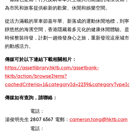
為市民和旅客提供嶄新的歡聚、休閒和娛樂空間。
從活力滿載的單車節嘉年華、新落成的運動休閒地標，到寧
靜悠然的海濱空間，香港隱藏着多元化的健康休閒體驗。是
時候整裝待發，計劃一趟煥發身心之旅，重新發現這座城市
的動感活力。
傳媒可於以下連結下載相關相片：
https://assetlibrary.hktb.com/assetbank-
hktb/action/browseItems?
cachedCriteria=1&categoryId=2239&categoryTypeId=
傳媒如有查詢，請聯絡：
電話：
湯俊明先生
2807 6367
電郵：
cameron.tong@hktb.com
電話：