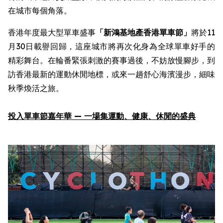
在城市每個角落。
香港年度最大型單車盛事
「新鴻基地產
香港單車節
」
將於11
月30日載譽回歸，這座城市將再次化身為全球單車好手的
精彩舞台。在輪番緊張刺激的賽事過後，不妨放慢腳步，到
訪香港最新的運動休閒地標，或來一趟舒心海濱漫步，細味
秋季煥活之旅。
投入
單車節嘉年華
—
一場集
運動
、健康、休閒
的
盛
典