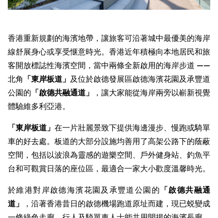
香港重新規劃的海濱地帶，讓旅客可沿著城中最優美的海岸
線舒展身心或享受惬意時光。香港近年積極向本地居民和旅
客開放標誌性海濱空間，當中兩條全新啟用的海岸步道 ——
北角
「東岸板道」
及位於啟德發展區啟德海濱花園及承豐道
公園的
「
啟德共融通道
」
，讓大家能從海岸兩旁以嶄新視覺
體驗維多利亞港。
「東岸板道」
在一片壯麗景致下提供海邊漫步、慢跑或騎單
車的好去處。板道的大部分設施均善用了高架公路下的蔭蔽
空間，包括以波浪為靈感的遊樂空間、戶外健身站、釣魚平
台和可觀賞日落的座位區，最適合一家大小歡度溫馨時光。
於維港對岸啟德海濱花園及承豐道公園的
「
啟德共融通
道
」
，沿著香港昔日的啟德機場跑道原址而建，現已蜕變成
一條綠色走廊，行人及騎單車人士能共用開揚的海濱長廊，