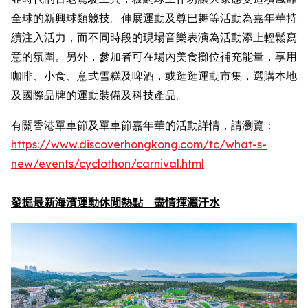
全球的新興球類競技。伸展運動及尊巴舞等活動為嘉年華持
續注入活力，而不同時段的現場音樂表演為活動添上輕鬆寫
意的氛圍。另外，參加者可在場內美食攤位補充能量，享用
咖啡、小食、意式雪糕及啤酒，或逛逛運動市集，選購本地
及國際品牌的運動裝備及科技產品。
有關香港單車節及單車節嘉年華的活動詳情，請瀏覽：
https://www.discoverhongkong.com/
tc
/what-s-
new/events/cyclothon/carnival.html
發掘最新海濱運動休閒熱點 盡情揮灑汗水