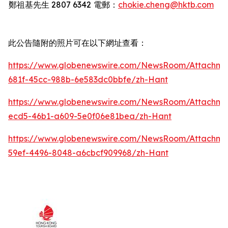
鄭祖基先生
2807 6342
電郵：
chokie.cheng@hktb.com
此公告隨附的照片可在以下網址查看：
https://www.globenewswire.com/NewsRoom/Attachm
681f-45cc-988b-6e583dc0bbfe/zh-Hant
https://www.globenewswire.com/NewsRoom/Attachm
ecd5-46b1-a609-5e0f06e81bea/zh-Hant
https://www.globenewswire.com/NewsRoom/Attachm
59ef-4496-8048-a6cbcf909968/zh-Hant