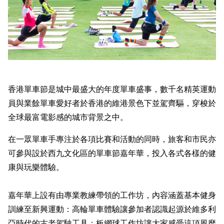
香港單車節是城中最盛大的年度單車盛事，數千名精英運動
員與業餘單車愛好者於香港的維港景色下並駕齊驅，穿梭於
全球最富電影感的城市背景之中。
在一眾單車手專注於各項比賽和活動的同時，旅客和市民亦
可參與設於西九文化區的單車節嘉年華，投入各式各樣的健
康與玩樂體驗。
嘉年華上設有由專業教練帶領的工作坊，內容涵蓋基本健身
訓練至新興運動：高輪單車體驗讓參加者認識起源於維多利
亞時代的古老駕駛工具；板網球工作坊讓大家感受這項風靡