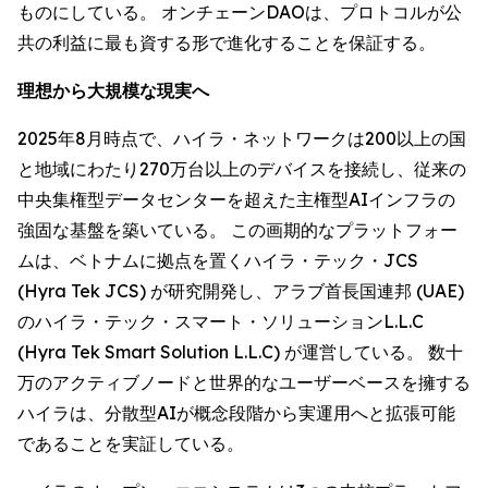
ものにしている。 オンチェーンDAOは、プロトコルが公
共の利益に最も資する形で進化することを保証する。
理想から大規模な現実へ
2025年8月時点で、ハイラ・ネットワークは200以上の国
と地域にわたり270万台以上のデバイスを接続し、従来の
中央集権型データセンターを超えた主権型AIインフラの
強固な基盤を築いている。 この画期的なプラットフォー
ムは、ベトナムに拠点を置くハイラ・テック・JCS
(Hyra Tek JCS) が研究開発し、アラブ首長国連邦 (UAE)
のハイラ・テック・スマート・ソリューションL.L.C
(Hyra Tek Smart Solution L.L.C) が運営している。 数十
万のアクティブノードと世界的なユーザーベースを擁する
ハイラは、分散型AIが概念段階から実運用へと拡張可能
であることを実証している。